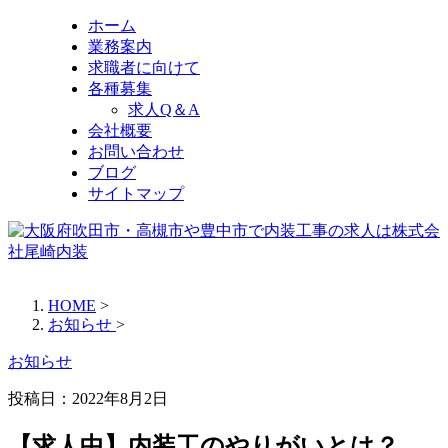
ホーム
業務案内
求職者に向けて
各種募集
求人Q＆A
会社概要
お問い合わせ
ブログ
サイトマップ
HOME
>
お知らせ
>
お知らせ
投稿日：
2022年8月2日
【求人中】内装工のやりがいとは？