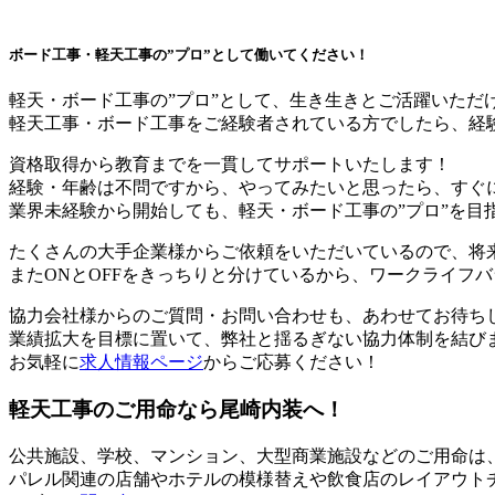
ボード工事・軽天工事の”プロ”として働いてください！
軽天・ボード工事の”プロ”として、生き生きとご活躍いただ
軽天工事・ボード工事をご経験者されている方でしたら、経
資格取得から教育までを一貫してサポートいたします！
経験・年齢は不問ですから、やってみたいと思ったら、すぐ
業界未経験から開始しても、軽天・ボード工事の”プロ”を目
たくさんの大手企業様からご依頼をいただいているので、将
またONとOFFをきっちりと分けているから、ワークライフ
協力会社様からのご質問・お問い合わせも、あわせてお待ち
業績拡大を目標に置いて、弊社と揺るぎない協力体制を結び
お気軽に
求人情報ページ
からご応募ください！
軽天工事のご用命なら尾崎内装へ！
公共施設、学校、マンション、大型商業施設などのご用命は、
パレル関連の店舗やホテルの模様替えや飲食店のレイアウト