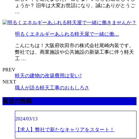
ょうか？ 旧年は大変お世話になり、誠にありがとうご
…
明るくエネルギーあふれる軽天屋で一緒に働…
こんにちは！大阪府吹田市の株式会社尾崎内装です。
弊社では、商業施設や公共施設の新築工事に伴う軽天
工 …
PREV
軽天の建物の改築費用は安い?
NEXT
職人が語る軽天工事のおもしろさ
最近の投稿
2024/03/13
【求人】弊社で新たなキャリアをスタート！