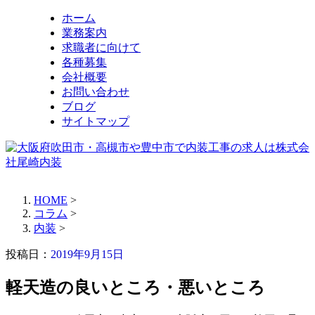
ホーム
業務案内
求職者に向けて
各種募集
会社概要
お問い合わせ
ブログ
サイトマップ
HOME
>
コラム
>
内装
>
投稿日：
2019年9月15日
軽天造の良いところ・悪いところ