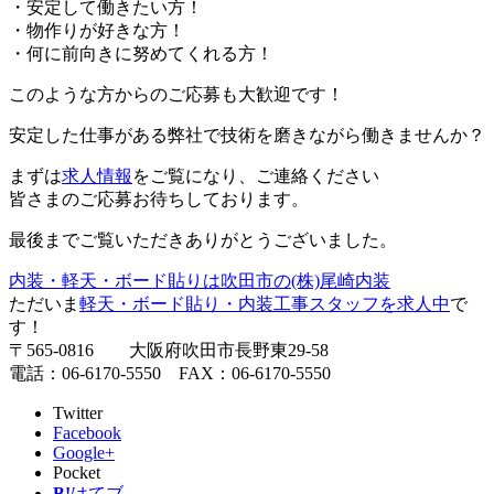
・安定して働きたい方！
・物作りが好きな方！
・何に前向きに努めてくれる方！
このような方からのご応募も大歓迎です！
安定した仕事がある弊社で技術を磨きながら働きませんか？
まずは
求人情報
をご覧になり、ご連絡ください
皆さまのご応募お待ちしております。
最後までご覧いただきありがとうございました。
内装・軽天・ボード貼りは吹田市の(株)尾崎内装
ただいま
軽天・ボード貼り・内装工事スタッフを求人中
で
す！
〒565-0816 大阪府吹田市長野東29-58
電話：06-6170-5550 FAX：06-6170-5550
Twitter
Facebook
Google+
Pocket
B!
はてブ